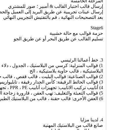
المرحلة الخامسة
إرسال قالب اختبار القالب & أمبير ؛ صور للمشتري
إرسال عينات تجريبية عن طريق البريد إلى العميل والح
بعد التصحيحات النهائية ، قم بالتفتيش التجريبي النهائي
Stage6
حزمة قوالب مع حالة خشبية
تسليم القالب عن طريق البحر أو عن طريق الجو
3. خط أعمالنا الرئيسي
1) قوالب المنزلية: كرسي من البلاستيك ، الجدول ، دلاء
البلاستيكية ، قالب حاوية بلاستيكية ، الخ
2) قوالب الصناعية: قوالب البليت ، قالب قفص ، قالب حاوية الطلاء ، قالب جزء الصناعية البلاستيكية ، قالب مزبلة بلاستيكية ، إلخ.
3) قوالب الحائط الرقيقة: كأس الجدار رقيقة ، تابليواريس جدار رقيقة ، إلخ.
4) أنابيب تركيب الانابيب: تجهيزات أنابيب PPR ، PE ، تجهيزات الأنابيب البلاستيكية.
5) قوالب التعبئة والتغليف: تهب العفن ، قارورة زجاجة الحيوانات الأليفة ، قالب كاب ، إلخ.
6) العفن الأخرى: قالب حقنة ، قالب من البلاستيك الطبي ، قوالب أخرى OEM
4. لدينا مزايا
صانع قالب من البلاستيك المهنية