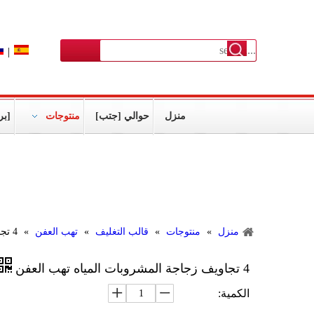
|
منزل
حوالي [جتب]
منتوجات
[بر
أكثر من 15 [موولد] سنون خبرات لأنّ يجعل بلاستيك
منتوج
منزل
»
منتوجات
»
قالب التغليف
»
تهب العفن
»
4 تجاويف زجاجة المشروبات المياه تهب العفن
4 تجاويف زجاجة المشروبات المياه تهب العفن
الكمية: