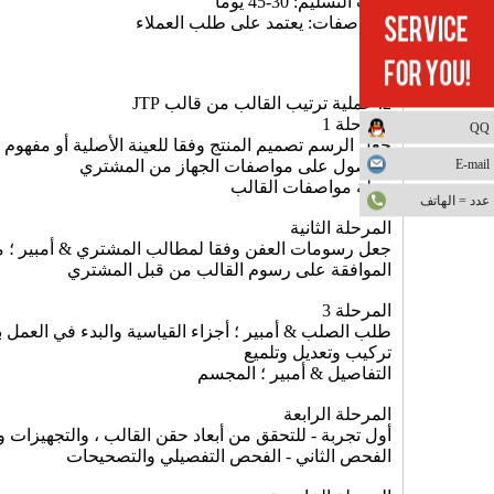
وقت التسليم: 30-45 يوما
المواصفات: يعتمد على طلب العملاء
2. عملية ترتيب القالب من قالب JTP
المرحلة 1
QQ
جعل الرسم تصميم المنتج وفقا للعينة الأصلية أو مفهوم 
E-mail
الحصول على مواصفات الجهاز من المشتري
خطة مواصفات القالب
عدد = الهاتف
المرحلة الثانية
جعل رسومات العفن وفقا لمطالب المشتري & أمبير ؛ م
الموافقة على رسوم القالب من قبل المشتري
المرحلة 3
طلب الصلب & أمبير ؛ أجزاء القياسية والبدء في العمل ب
تركيب وتعديل وتلميع
التفاصيل & أمبير ؛ المجسم
المرحلة الرابعة
أول تجربة - للتحقق من أبعاد حقن القالب ، والتجهيزات 
الفحص الثاني - الفحص التفصيلي والتصحيحات