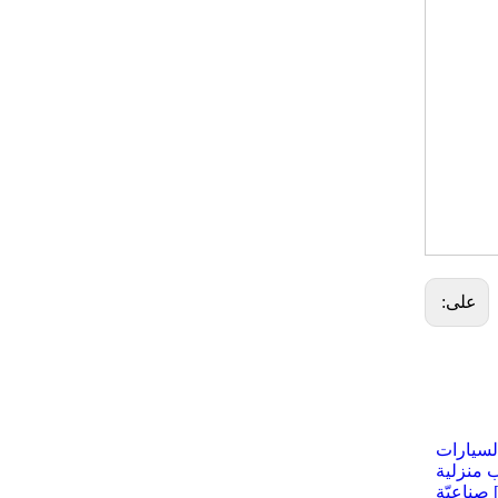
على:
لسيارات
 منزلية
 صناعيّة