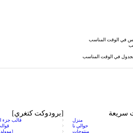
لفاكس في الوقت المناسب
سب
 الجدول في الوقت المناسب
 سريعة
[برودوكت كتغري]
منزل
قالب جزء ا
حوالي نا
قوالب
منتوجات
[موولد]