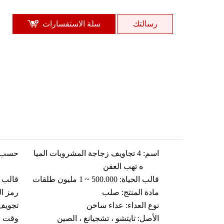
رسالتك
سلة الاستفسارات
اسم:
4 تجاويف زجاجة المشروبات الميا
حسب ا
ه تهب العفن
قالب الحياة:
500.000 ~ 1 مليون طلقات
قالب 
مادة المنتج:
صلب
رمز ال
نوع العداء:
عداء ساخن
تجويف
الأصل:
تايتشو ، تشجيانغ ، الصين
وقت ب