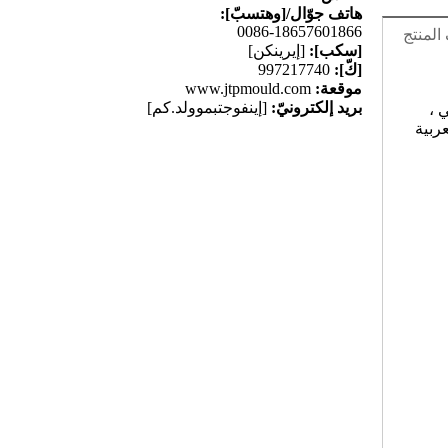
هاتف جوّال/[وهتسبّ]:
0086-18657601866
لمنتج
[سكب]:
[إيرينكن]
[كّ]:
997217740
موقعة:
www.jtpmould.com
بريد إلكترونيّ:
[إينفوجتبموولد.كم]
 ،
ربية