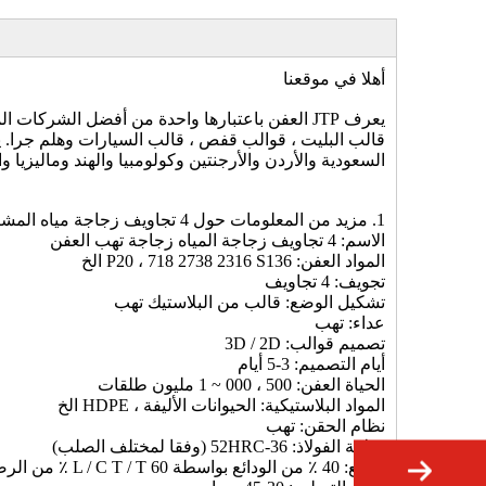
أهلا في موقعنا
يعرف JTP العفن باعتبارها واحدة من أفضل الشرك
قالب البليت ، قوالب قفص ، قالب السيارات وهلم جرا. يتم 
السعودية والأردن والأرجنتين وكولومبيا والهند وماليزيا والفلبين و 20 
1. مزيد من المعلومات حول 4 تجاويف زجاجة مياه المشروبات تهب العفن
الاسم: 4 تجاويف زجاجة المياه زجاجة تهب العفن
المواد العفن: P20 ، 718 2738 2316 S136 الخ
تجويف: 4 تجاويف
تشكيل الوضع: قالب من البلاستيك تهب
عداء: تهب
تصميم قوالب: 3D / 2D
أيام التصميم: 3-5 أيام
الحياة العفن: 500 ، 000 ~ 1 مليون طلقات
المواد البلاستيكية: الحيوانات الأليفة ، HDPE الخ
نظام الحقن: تهب
صلابة الفولاذ: 36-52HRC (وفقا لمختلف الصلب)
الدفع: 40 ٪ من الودائع بواسطة L / C T / T 60 ٪ من الرصيد بواسطة L / C T / T