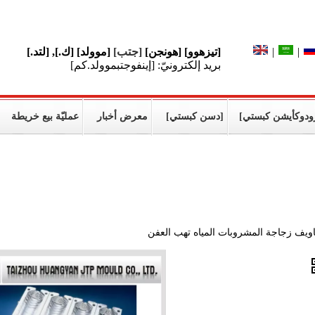
[تيزهوو] [هونجن]
[جتب]
[موولد] [ك.], [لتد.]
|
|
بريد إلكترونيّ: [إينفوجتبموولد.كم]
ودوكأيشن كبستي]
[دسن كبستي]
معرض أخبار
عمليّة بيع خريطة