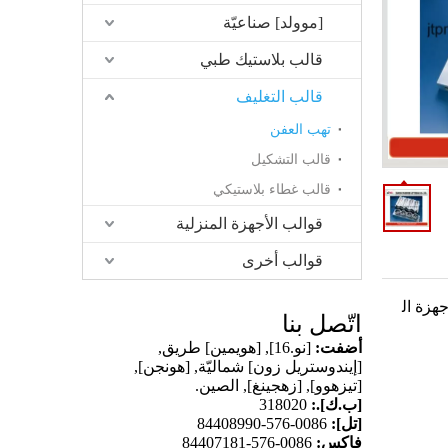
[موولد] صناعيّة
قالب بلاستيك طبي
قالب التغليف
تهب العفن
قالب التشكيل
قالب غطاء بلاستيكي
قوالب الأجهزة المنزلية
قوالب أخرى
جهزة ال
اتّصل بنا
أضفت:
[نو.16], [هويمين] طريق,
[إيندوستريل زون] شماليّة, [هونجن],
[تيزهوو], [زهجينغ], الصين.
[ب.ك].:
318020
[تل]:
0086-576-84408990
فاكس:
0086-576-84407181