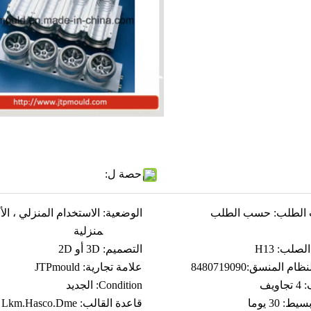
حصة ل:
لطلب:
حسب الطلب
الوضعية:
الاستخدام المنزلي ، الأ
منزلية
الصلب:
H13
التصميم:
3D أو 2D
نظام المنسق:
8480719090
علامة تجارية:
JTPmould
:
4 تجاويف
Condition:
الجديد
سيط:
30 يوما
قاعدة القالب:
Lkm.Hasco.Dme