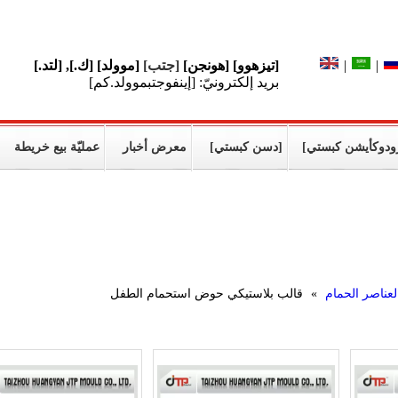
[تيزهوو] [هونجن]
[جتب]
[موولد] [ك.], [لتد.]
|
|
بريد إلكترونيّ: [إينفوجتبموولد.كم]
ودوكأيشن كبستي]
[دسن كبستي]
معرض أخبار
عمليّة بيع خريطة
لعناصر الحمام
»
قالب بلاستيكي حوض استحمام الطفل