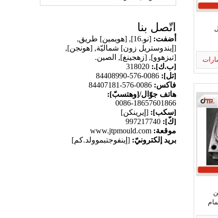
اتّصل بنا
ل
أضفت:
[نو.16], [هويمين] طريق,
[إيندوستريل زون] شماليّة, [هونجن],
[تيزهوو], [زهجينغ], الصين.
ارات
[ب.ك].:
318020
[تل]:
0086-576-84408990
فاكس:
0086-576-84407181
هاتف جوّال/[وهتسبّ]:
0086-18657601866
[سكب]:
[إيرينكن]
[كّ]:
997217740
موقعة:
www.jtpmould.com
بريد إلكترونيّ:
[إينفوجتبموولد.كم]
ن
ام