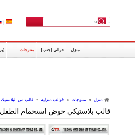
|
منزل
حوالي [جتب]
منتوجات
[بر
أكثر من 15 [موولد] سنون خبرات لأنّ يجعل بلاستيك
منتوج
منزل
»
منتوجات
»
قوالب منزلية
»
قالب من البلاستيك 
قالب بلاستيكي حوض استحمام الطفل