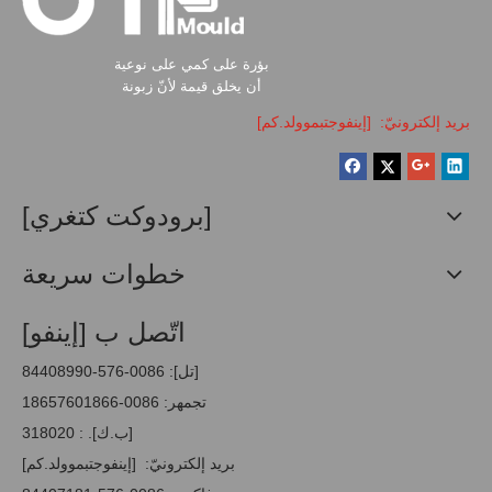
بؤرة على كمي على نوعية
أن يخلق قيمة لأنّ زبونة
بريد إلكترونيّ:
[إينفوجتبموولد.كم]
[برودوكت كتغري]
خطوات سريعة
اتّصل ب [إينفو]
[تل]: 0086-576-84408990
تجمهر: 0086-18657601866
[ب.ك]. : 318020
بريد إلكترونيّ:
[إينفوجتبموولد.كم]