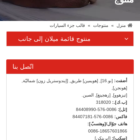
منزل
»
منتوجات
»
قالب جزء السيارات
منتوج قائمة ميلان إلى جانب
اتّصل بنا
أضفت:
[نو.16], [هويمين] طريق, [إيندوستريل زون] شماليّة,
[هونجن],
[تيزهوو], [زهجينغ], الصين.
[ب.ك].:
318020
[تل]:
0086-576-84408990
فاكس:
0086-576-84407181
هاتف جوّال/[وهتسبّ]:
0086-18657601866
[سكب]:
[إيرينكن]