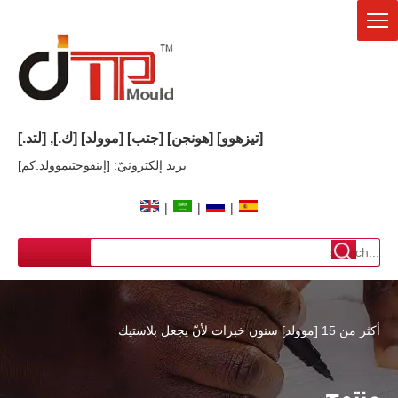
[تيزهوو] [هونجن]
[جتب]
[موولد] [ك.], [لتد.]
بريد إلكترونيّ: [إينفوجتبموولد.كم]
|
|
|
أكثر من 15 [موولد] سنون خبرات لأنّ يجعل بلاستيك
منتوج