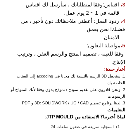
3،
اقتباس
:
وفقا لمتطلباتك ، سأرسل لك اقتباس
قائمة في 1 ~ 2 يوم عمل.
4،
ردود الفعل
:
أعطني ملاحظاتك دون تأخير ، من
فضلك! نحن بعمق
الامتنان.
5،
مواصلة التعاون
:
وفقا للعينة ، تصميم المنتج والرسم العفن ، وترتيب
الإنتاج.
أخبار جيدة:
1. سنجعل 3D الرسم بالنسبة لك مجانا في accoding إلى العينات
الخاصة بك
2. ونحن قادرون على تقديم نموذج / نموذج يدوي وفقا لأنك النموذج أو
الرسومات
3. لدينا برنامج تصميم 3D: SOLIDWORK / UG / CAD و PDF
التعليمات
لماذا أخترتنا؟ الاستفادة من JTP MOULD
:
1). استجابة سريعة في غضون ساعات 24. .