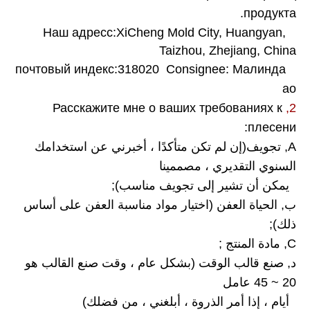
продукта.
:
XiCheng Mold City, Huangyan,
Наш адресс
Taizhou, Zhejiang, China
:
318020
С
onsignee
: Малинда
почтовый индекс
ао
Расскажите мне о ваших требованиях к
2,
плесени:
A
,
تجويف
(
إن لم تكن متأكدًا ، أخبرني عن استخدامك
السنوي التقديري ، مصممينا
يمكن أن تشير إلى تجويف مناسب)
;
ب
,
الحياة العفن (اختيار مواد مناسبة العفن على أساس
ذلك)
;
C
,
مادة المنتج
;
د
,
صنع قالب الوقت
(بشكل عام ، وقت صنع القالب هو
20 ~ 45 عامل
أيام ، إذا أمر الذروة ، أبلغني ، من فضلك)