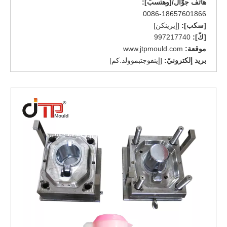
هاتف جوّال/[وهتسبّ]:
0086-18657601866
[سكب]:
[إيرينكن]
[كّ]:
997217740
موقعة:
www.jtpmould.com
بريد إلكترونيّ:
[إينفوجتبموولد.كم]