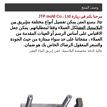
وصف المنتج
مرحبا بكم في زيارة JTP mold Co.، Ltd
Jtp مصنع العفن
يمكن تفصيل أنواع مختلفة من
إبريق من
البلاستيك العفن
لكل العملاء وفقا لمتطلباتهم. يمكن جعل
الاقتباس على أساس الرسم أو العينات المقدمة من
العملاء ، منتجاتنا على حد سواء ممتازة من حيث الجودة
والسعر المعقول.الرضاك الخاص بك هو ضمان.
عالية الدقة مخصصة البلاستيك حقن إبريق الماء العفن