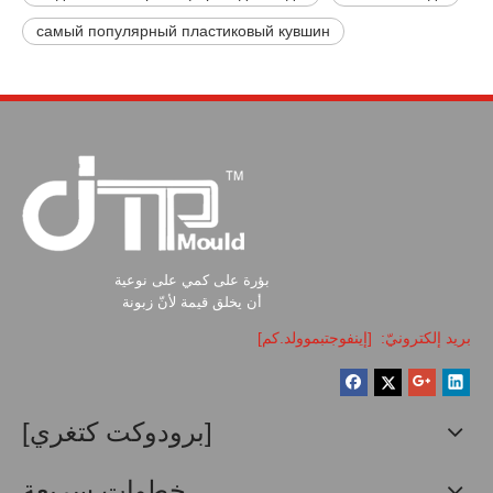
самый популярный пластиковый кувшин
بؤرة على كمي على نوعية
أن يخلق قيمة لأنّ زبونة
بريد إلكترونيّ:
[إينفوجتبموولد.كم]
[برودوكت كتغري]
خطوات سريعة