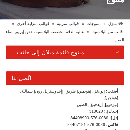
منزل
»
منتوجات
»
قوالب منزلية
»
قوالب منزلية أخرى
»
قالب من البلاستيك
»
عالية الدقة مخصصة البلاستيك حقن إبريق الماء
العفن
منتوج قائمة ميلان إلى جانب
اتّصل بنا
أضفت:
[نو.16], [هويمين] طريق, [إيندوستريل زون] شماليّة,
[هونجن],
[تيزهوو], [زهجينغ], الصين.
[ب.ك].:
318020
[تل]:
0086-576-84408990
فاكس:
0086-576-84407181