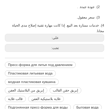
2). جودة جيدة. .
3). سعر معقول.
4). خدمات ممتازة بعد البيع. إذا كانت مهارة تقنية إصلاح مدى الحياة
مجانا.
على:
تحت:
Пресс-форма для литья под давлением
Пластиковая литьевая вода
модная пластиковая кувшина
إبريق حقن القالب
إبريق من البلاستيك العفن
غلاية بلاستيكية العفن
قالب غلاية
Подгонянная пресс-форма для воды
Бытовая вода