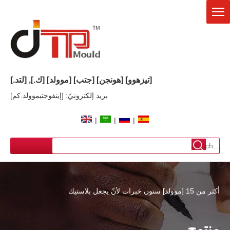
[تيزهوو] [هونجن]
[جتب]
[موولد] [ك.], [لتد.]
بريد إلكترونيّ: [إينفوجتبموولد.كم]
|
|
|
أكثر من 15 [موولد] سنون خبرات لأنّ يجعل بلاستيك
منتوج